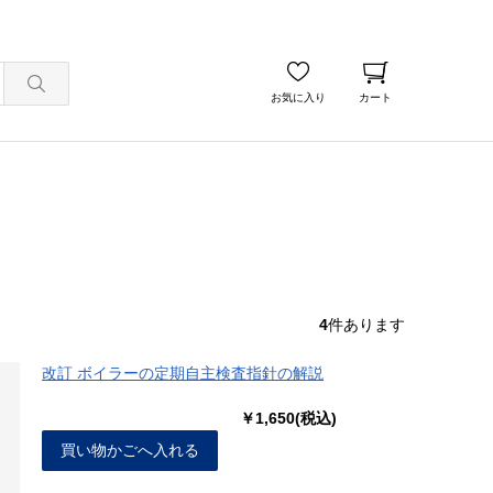
お気に入り
カート
4
件あります
改訂 ボイラーの定期自主検査指針の解説
￥1,650(税込)
買い物かごへ入れる