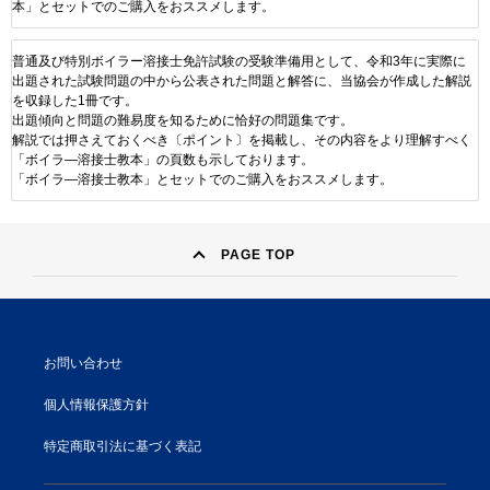
本」とセットでのご購入をおススメします。
普通及び特別ボイラー溶接士免許試験の受験準備用として、令和3年に実際に
出題された試験問題の中から公表された問題と解答に、当協会が作成した解説
を収録した1冊です。
出題傾向と問題の難易度を知るために恰好の問題集です。
解説では押さえておくべき〔ポイント〕を掲載し、その内容をより理解すべく
「ボイラ―溶接士教本」の頁数も示しております。
「ボイラ―溶接士教本」とセットでのご購入をおススメします。
PAGE TOP
お問い合わせ
個人情報保護方針
特定商取引法に基づく表記