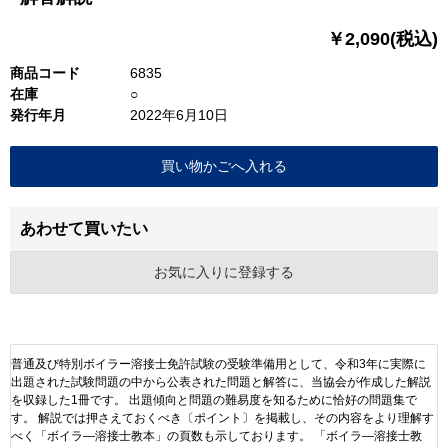
￥2,090(税込)
商品コード
6835
在庫
○
発行年月
2022年6月10日
あわせて買いたい
お気に入りに登録する
普通及び特別ボイラー溶接士免許試験の受験準備用として、令和3年に実際に
出題された試験問題の中から公表された問題と解答に、当協会が作成した解説
を収録した1冊です。 出題傾向と問題の難易度を知るために恰好の問題集で
す。 解説では押さえておくべき〔ポイント〕を掲載し、その内容をより理解す
べく「ボイラ―溶接士教本」の頁数も示しております。 「ボイラ―溶接士教