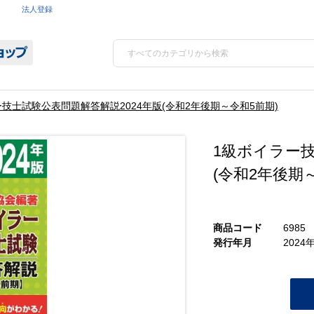
法人登録
技士試験公表問題解答解説2024年版(令和2年後期～令和5前期)
1級ボイラー技
(令和2年後期
商品コード
6985
発行年月
2024